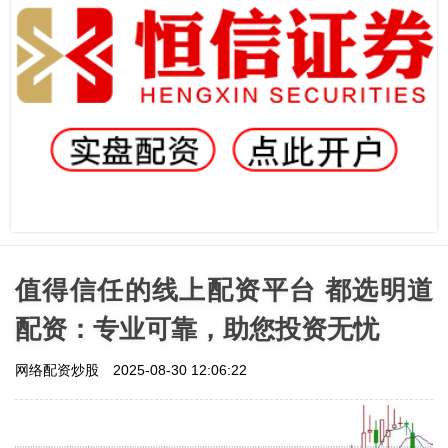
值得信任的线上配资平台 都选明道
配资：专业可靠，助您投资无忧
网络配资炒股
2025-08-30 12:06:22