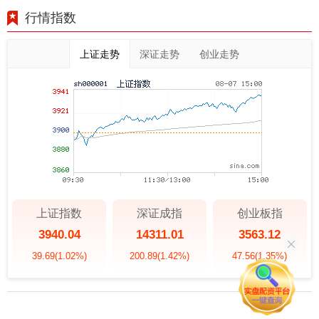
行情指数
上证走势
深证走势
创业走势
上证指数
深证成指
创业板指
3940.04
14311.01
3563.12
39.69
(1.02%)
200.89
(1.42%)
47.56
(1.35%)