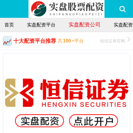
实盘配资公司
首页
实盘配资平台
实盘配资
十大配资平台推荐
恒信证券官网
共
100
+平台