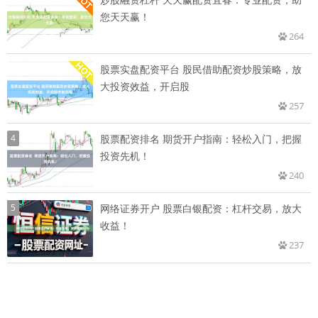
您天天赢！
264
股票实盘配资平台 股民借助配资炒股策略，放
大投资效益，开启股
257
4
股票配资排名 期货开户指南：轻松入门，把握
投资先机！
240
5
网络证券开户 股票白银配资：杠杆交易，放大
收益！
237