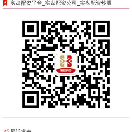
实盘配资平台_实盘配资公司_实盘配资炒股
最近发表